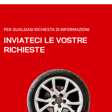
PER QUALSIASI RICHIESTA DI INFORMAZIONI
I
N
V
I
A
T
E
C
I
L
E
V
O
S
T
R
E
R
I
C
H
I
E
S
T
E