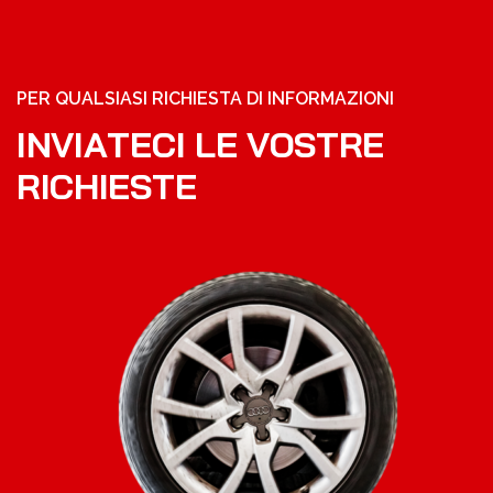
PER QUALSIASI RICHIESTA DI INFORMAZIONI
I
N
V
I
A
T
E
C
I
L
E
V
O
S
T
R
E
R
I
C
H
I
E
S
T
E