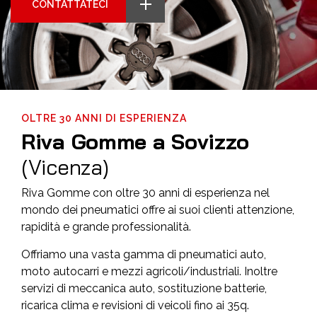
CONTATTATECI
CONTATTATECI
CONTATTATECI
OLTRE 30 ANNI DI ESPERIENZA
R
i
v
a
G
o
m
m
e
a
S
o
v
i
z
z
o
(
V
i
c
e
n
z
a
)
Riva Gomme con oltre 30 anni di esperienza nel
mondo dei pneumatici offre ai suoi clienti attenzione,
rapidità e grande professionalità.
Offriamo una vasta gamma di pneumatici auto,
moto autocarri e mezzi agricoli/industriali. Inoltre
servizi di meccanica auto, sostituzione batterie,
ricarica clima e revisioni di veicoli fino ai 35q.